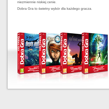
niezmiennie niskiej cenie.
Call of Juarez Wild West Pack
Dobra Gra to świetny wybór dla każdego gracza.
Coloropus
Dead Island
Death Rally
Depth Hunter - Wielki Błękit
Drakensang - Dragon Edition
Flatout 2 Pack
Gas Guzzlers Extreme
Giana Sisters Twisted Dreams
Global Ops
GTR Evo
Horizon
Jagged Alliance
Joe Danger Mega Pack
Knock-Knock
Mad Riders
Magrunner: Dark Pulse