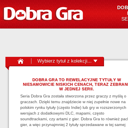
DOB
SE
Wybierz tytuł z kolekcji...
A-man 2
A-men
DOBRA GRA TO REWELACYJNE TYTUŁY W
Aarklash Legacy
NIESAMOWICIE NISKICH CENACH, TERAZ ZEBRAN
W JEDNEJ SERII.
Air Conflicts: Secret Wars
Seria Dobra Gra została stworzona przez graczy z myślą o
Albedo
graczach. Dzięki temu znajdziecie w niej zupełnie nowe na
Awesomenauts
polskim rynku tytuły (często Indie) lub gry w rozszerzonych
wersjach z dodatkowymi DLC, mapami, często
Binding of Isaac Unholy Edition
soundtrackami, czy artami z gier. Dobra Gra to również pac
Call of Juarez the Cartel - Shotgun
gier, a więc przynajmniej 2 tytuły sprzedawane w tej samej
Edition