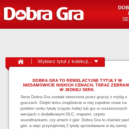
DOB
SE
Wybierz tytuł z kolekcji...
A-man 2
A-men
DOBRA GRA TO REWELACYJNE TYTUŁY W
Aarklash Legacy
NIESAMOWICIE NISKICH CENACH, TERAZ ZEBRAN
W JEDNEJ SERII.
Air Conflicts: Secret Wars
Seria Dobra Gra została stworzona przez graczy z myślą o
Albedo
graczach. Dzięki temu znajdziecie w niej zupełnie nowe na
Awesomenauts
polskim rynku tytuły (często Indie) lub gry w rozszerzonych
wersjach z dodatkowymi DLC, mapami, często
Binding of Isaac Unholy Edition
soundtrackami, czy artami z gier. Dobra Gra to również pac
Call of Juarez the Cartel - Shotgun
gier, a więc przynajmniej 2 tytuły sprzedawane w tej samej
Edition